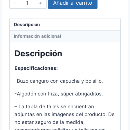
Buzo
Añadir al carrito
Rey
Le?
n
Descripción
cantidad
Información adicional
Descripción
Especificaciones:
-Buzo canguro con capucha y bolsillo.
-Algodón con friza, súper abrigaditos.
– La tabla de talles se encuentran
adjuntas en las imágenes del producto. De
no estar seguro de la medida,
recomendamos solicitar un talle mayor.