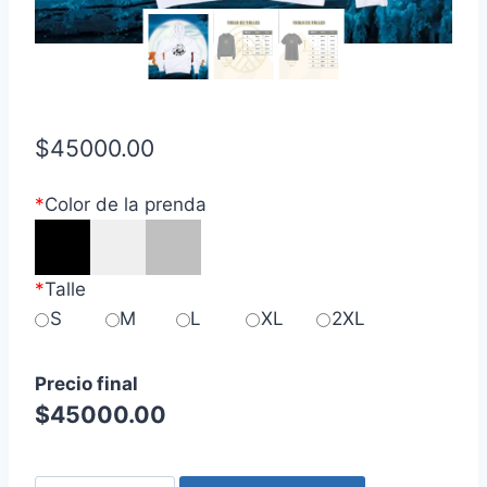
$
45000.00
*
Color de la prenda
*
Talle
S
M
L
XL
2XL
Precio final
$
45000.00