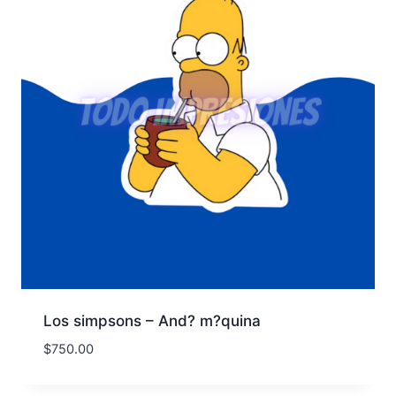
Los simpsons – And? m?quina
$
750.00