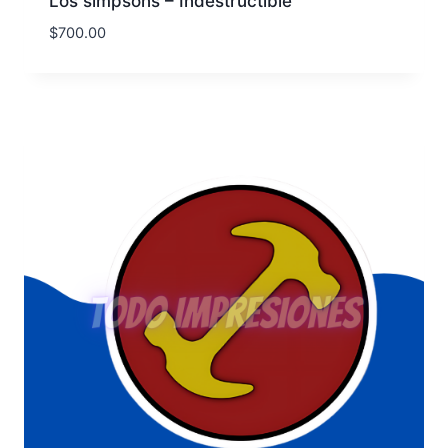
Los simpsons – Indestructible
$
700.00