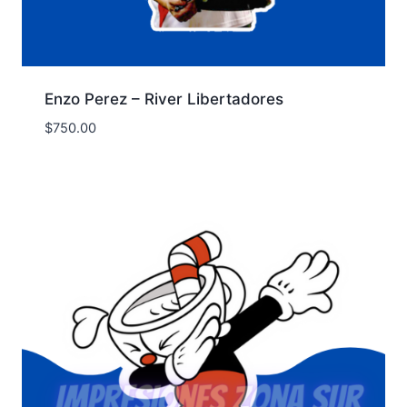
Enzo Perez – River Libertadores
$
750.00