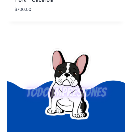
Flork – Cacerola
$
700.00