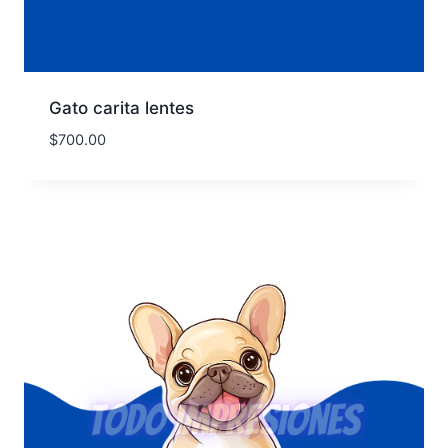
Gato carita lentes
$
700.00