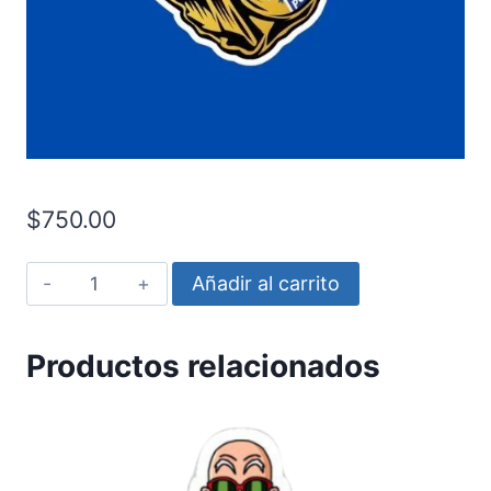
$
750.00
Capit?
Añadir al carrito
n
del
Productos relacionados
espacio
cantidad