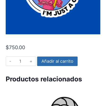
$
750.00
Los
Añadir al carrito
simpsons
-
Productos relacionados
Mu?
eca
cantidad