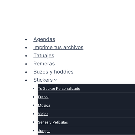
Saltar
al
contenido
Agendas
Imprime tus archivos
Tatuajes
Remeras
Buzos y hoddies
Stickers
Tu Sticker Personalizado
Futbol
Música
Viajes
Series y Películas
Juegos