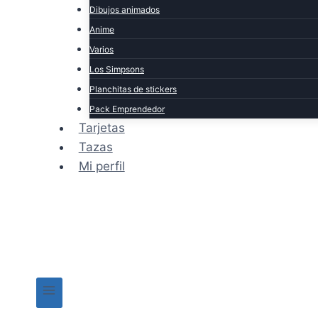
Dibujos animados
Anime
Varios
Los Simpsons
Planchitas de stickers
Pack Emprendedor
Tarjetas
Tazas
Mi perfil