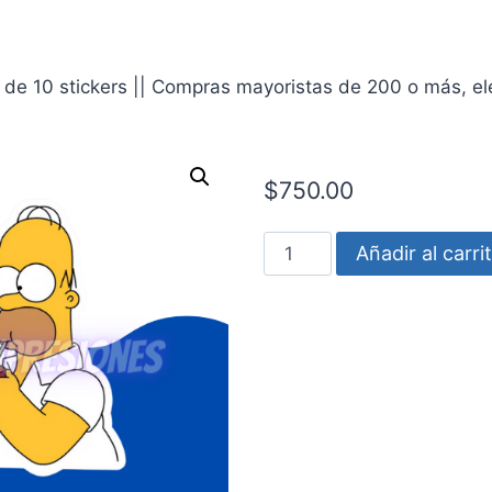
de 10 stickers || Compras mayoristas de 200 o más, eleg
$
750.00
Los
Añadir al carri
simpsons
-
Homero
mates
cantidad