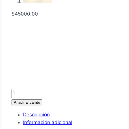
$
45000.00
Buzo
Taylor
Añadir al carrito
Swift
Descripción
The
Información adicional
eras