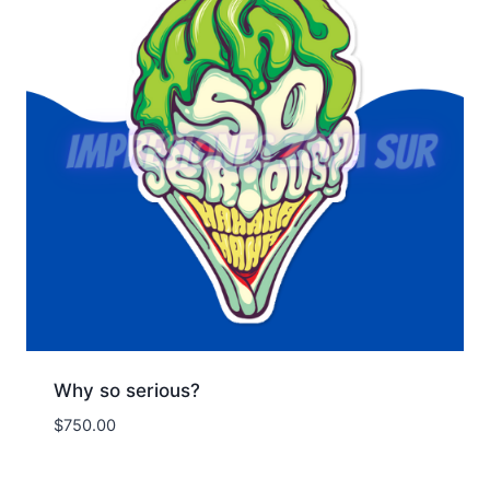
Why so serious?
$
750.00