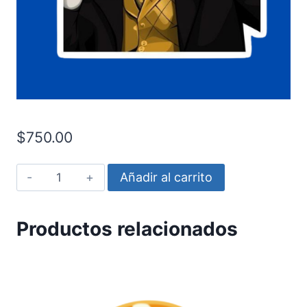
$
750.00
Di
Añadir al carrito
caprio
Meme
Productos relacionados
cantidad