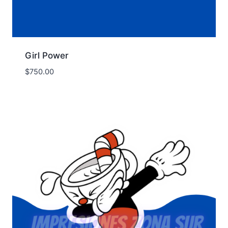
Girl Power
$
750.00