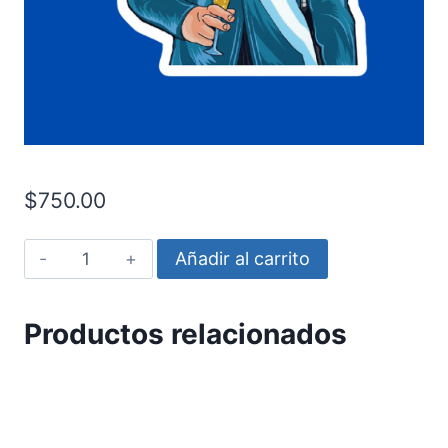
$
750.00
El
Añadir al carrito
comandante
Fort
Productos relacionados
cantidad