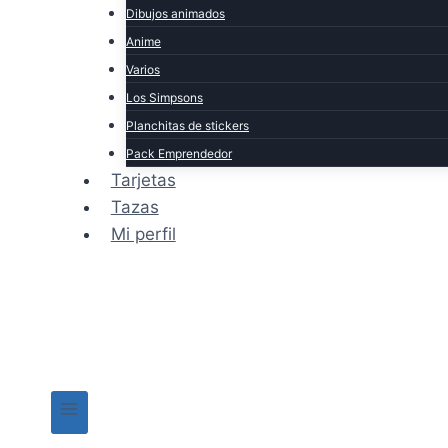
Dibujos animados
Anime
Varios
Los Simpsons
Planchitas de stickers
Pack Emprendedor
Tarjetas
Tazas
Mi perfil