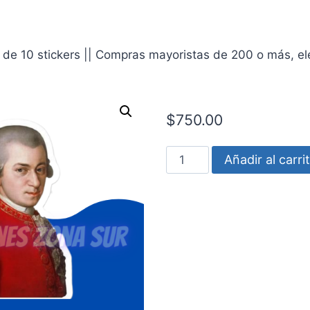
de 10 stickers || Compras mayoristas de 200 o más, eleg
$
750.00
Feudal
Añadir al carri
meme
cantidad