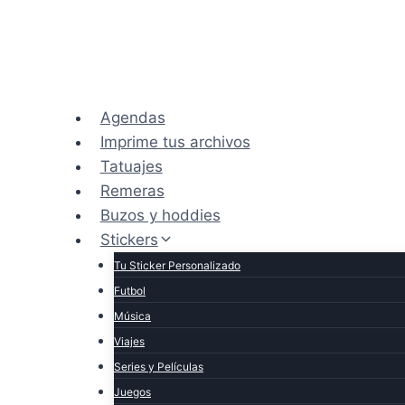
Saltar
al
contenido
Agendas
Imprime tus archivos
Tatuajes
Remeras
Buzos y hoddies
Stickers
Tu Sticker Personalizado
Futbol
Música
Viajes
Series y Películas
Juegos