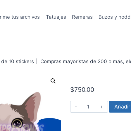
rime tus archivos
Tatuajes
Remeras
Buzos y hodd
de 10 stickers || Compras mayoristas de 200 o más, eleg
$
750.00
Gatito
Añadir 
face
cantidad