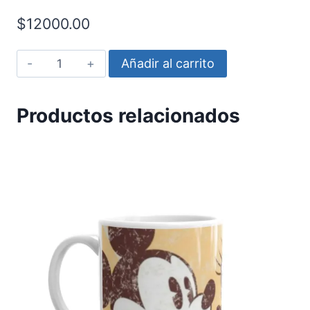
$
12000.00
Homero
Añadir al carrito
y
Marge
Productos relacionados
caras
cantidad