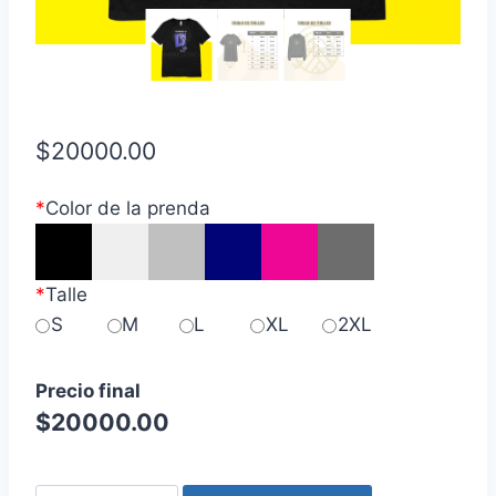
$
20000.00
*
Color de la prenda
*
Talle
S
M
L
XL
2XL
Precio final
$
20000.00