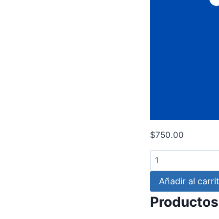
$
750.00
Kitty-
Sanrio
Añadir al carri
Daniel
cantidad
Productos