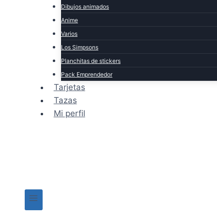
Dibujos animados
Anime
Varios
Los Simpsons
Planchitas de stickers
Pack Emprendedor
Tarjetas
Tazas
Mi perfil