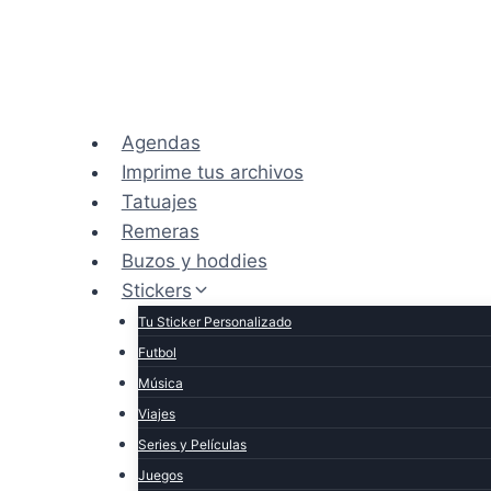
Saltar
al
contenido
Agendas
Imprime tus archivos
Tatuajes
Remeras
Buzos y hoddies
Stickers
Tu Sticker Personalizado
Futbol
Música
Viajes
Series y Películas
Juegos