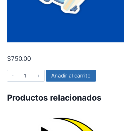
$
750.00
Lilo
Añadir al carrito
&
Stitch
Productos relacionados
-
Surf
cantidad