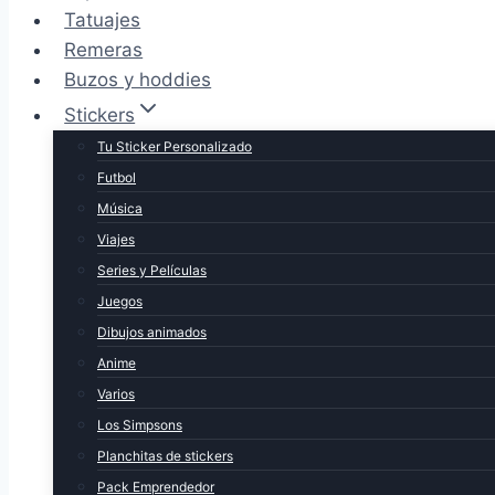
Tatuajes
Remeras
Buzos y hoddies
Stickers
Tu Sticker Personalizado
Futbol
Música
Viajes
Series y Películas
Juegos
Dibujos animados
Anime
Varios
Los Simpsons
Planchitas de stickers
Pack Emprendedor