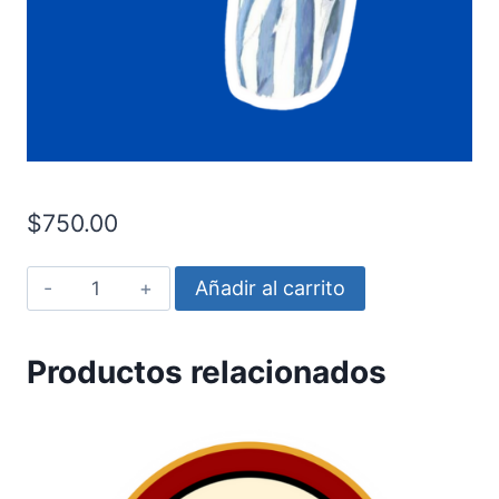
$
750.00
Maradona
Añadir al carrito
alzando
la
Productos relacionados
copa
cantidad