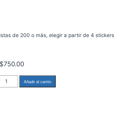
tas de 200 o más, elegir a partir de 4 stickers
$
750.00
Mario
Añadir al carrito
Bros
Saltando
cantidad