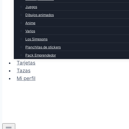
Juegos
Dibujos animados
Anime
Varios
Los Simpsons
Planchitas de stickers
Pack Emprendedor
Tarjetas
Tazas
Mi perfil