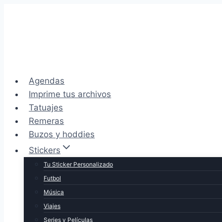
Saltar
al
contenido
Agendas
Imprime tus archivos
Tatuajes
Remeras
Buzos y hoddies
Stickers
Tu Sticker Personalizado
Futbol
Música
Viajes
Series y Películas