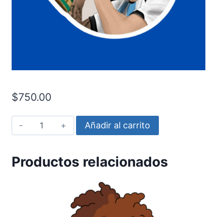
$
750.00
Messi
Añadir al carrito
beso
copa
Productos relacionados
circulo
cantidad