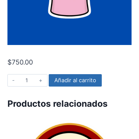
$
750.00
Messi
Añadir al carrito
Inter
Miami
Productos relacionados
cantidad