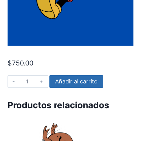
$
750.00
Mickey
Añadir al carrito
Mouse
Cuerpo
Productos relacionados
completo
cantidad