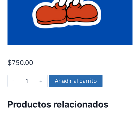
$
750.00
El
Añadir al carrito
show
de
Productos relacionados
Cuphead
cantidad