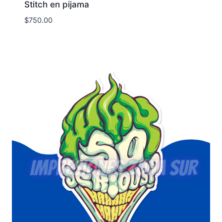
Stitch en pijama
$
750.00