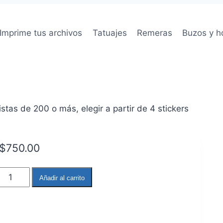
Imprime tus archivos
Tatuajes
Remeras
Buzos y h
tas de 200 o más, elegir a partir de 4 stickers
$
750.00
Minecraft
Añadir al carrito
cantidad