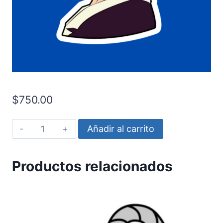
$
750.00
One
Añadir al carrito
Piece
53
Productos relacionados
cantidad