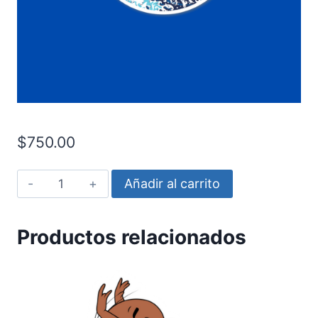
$
750.00
One
Añadir al carrito
Piece
-
Productos relacionados
Barco
cantidad