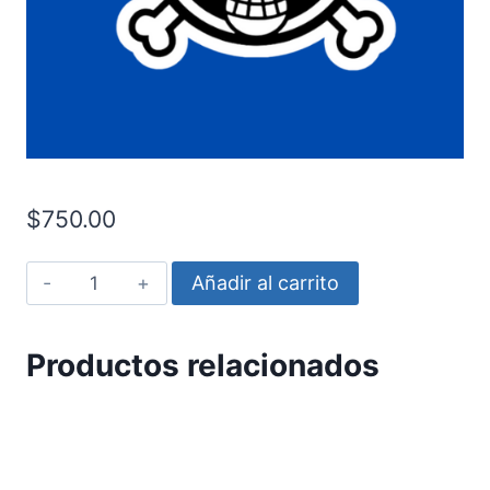
$
750.00
One
Añadir al carrito
Piece
-
Productos relacionados
Calavera
4
cantidad