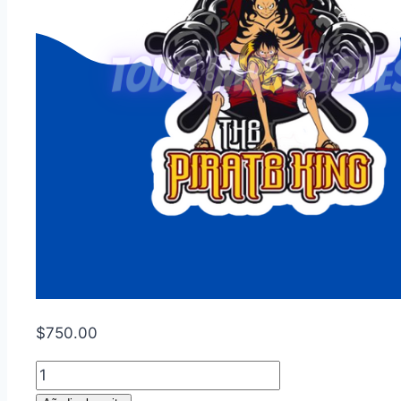
$
750.00
One
Piece