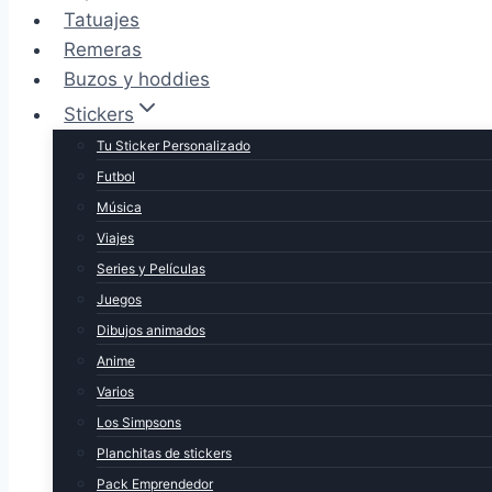
Tatuajes
Remeras
Buzos y hoddies
Stickers
Tu Sticker Personalizado
Futbol
Música
Viajes
Series y Películas
Juegos
Dibujos animados
Anime
Varios
Los Simpsons
Planchitas de stickers
Pack Emprendedor