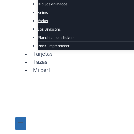
Dibujos animados
Anime
Varios
Los Simpsons
Planchitas de stickers
Pack Emprendedor
Tarjetas
Tazas
Mi perfil