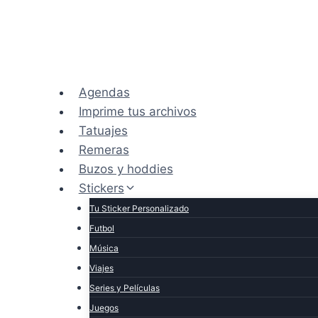
Saltar
al
contenido
Agendas
Imprime tus archivos
Tatuajes
Remeras
Buzos y hoddies
Stickers
Tu Sticker Personalizado
Futbol
Música
Viajes
Series y Películas
Juegos