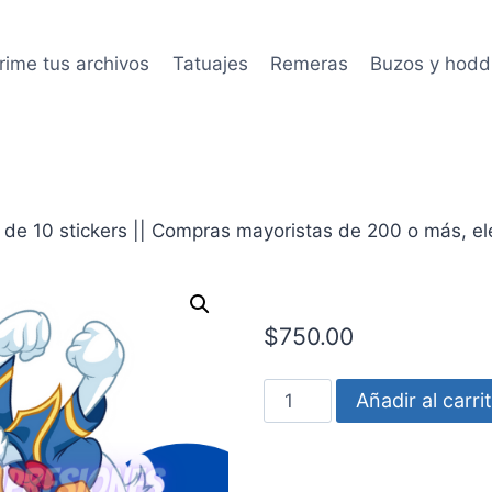
rime tus archivos
Tatuajes
Remeras
Buzos y hodd
de 10 stickers || Compras mayoristas de 200 o más, eleg
$
750.00
Pato
Añadir al carri
Donald
Enojado
cantidad