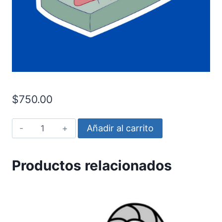
$
750.00
Patricio
Añadir al carrito
comiendo
hamburguesa
Productos relacionados
acostado
cantidad