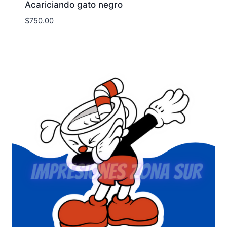
Acariciando gato negro
$
750.00