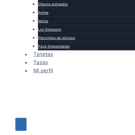
Dibujos animados
Anime
Varios
Los Simpsons
Planchitas de stickers
Pack Emprendedor
Tarjetas
Tazas
Mi perfil