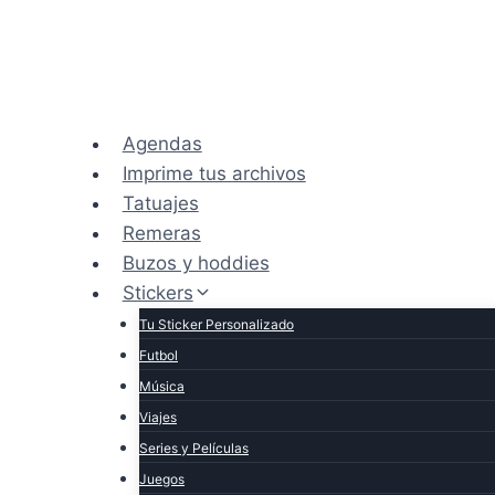
Saltar
al
contenido
Agendas
Imprime tus archivos
Tatuajes
Remeras
Buzos y hoddies
Stickers
Tu Sticker Personalizado
Futbol
Música
Viajes
Series y Películas
Juegos