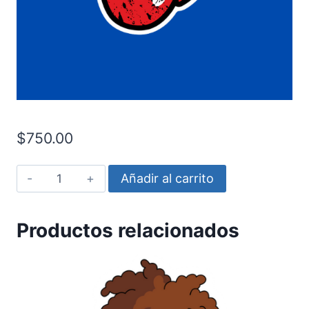
$
750.00
Rolling
Añadir al carrito
stones
-
Productos relacionados
Lengua
negra
cantidad