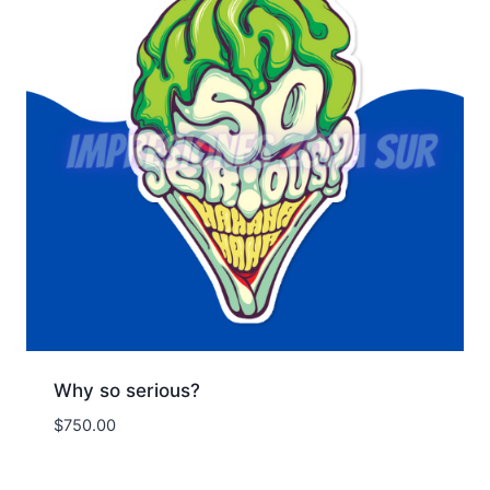
Why so serious?
$
750.00