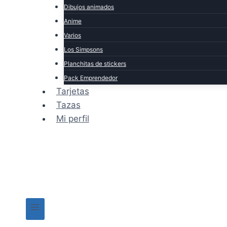
Dibujos animados
Anime
Varios
Los Simpsons
Planchitas de stickers
Pack Emprendedor
Tarjetas
Tazas
Mi perfil