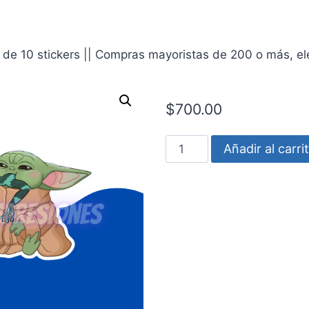
de 10 stickers || Compras mayoristas de 200 o más, eleg
$
700.00
Star
Añadir al carri
wars
-
Grogu
rana
cantidad