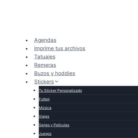
Saltar
al
contenido
Agendas
Imprime tus archivos
Tatuajes
Remeras
Buzos y hoddies
Stickers
Tu Sticker Personalizado
Futbol
Música
Viajes
Series y Películas
Juegos