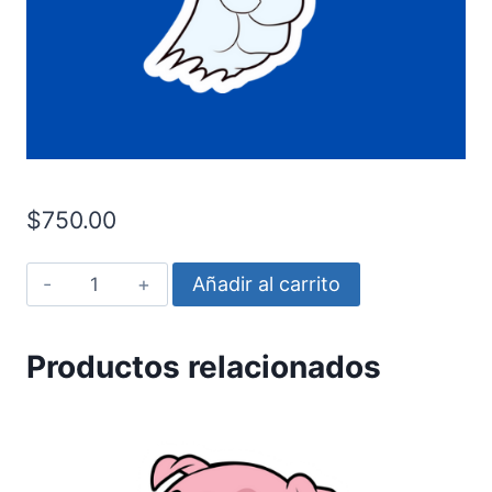
$
750.00
Tom
Añadir al carrito
y
Jerry
Productos relacionados
-
Atrapado
cantidad