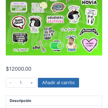
$
12000.00
Casamiento
Añadir al carrito
Novia
-
Brilla
Descripción
en