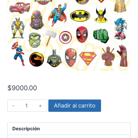
$
9000.00
Tatuajes
Añadir al carrito
para
chicos
cantidad
Descripción