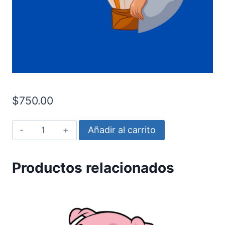
$
750.00
Aladdin
Añadir al carrito
-
Principe
Productos relacionados
cantidad