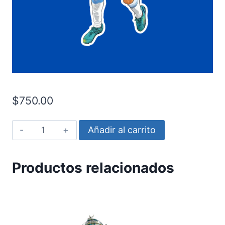
$
750.00
Di
Añadir al carrito
Mar?
a
Productos relacionados
Gol
Coraz?
n
cantidad