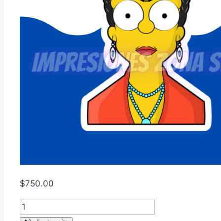
$
750.00
Frida
Simpsons