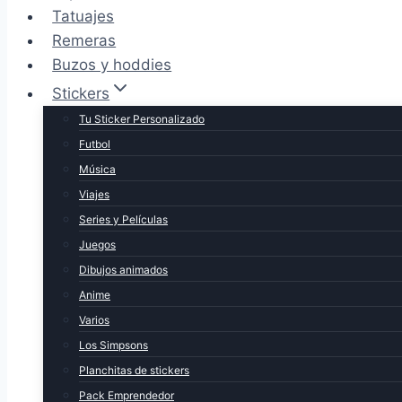
Tatuajes
Remeras
Buzos y hoddies
Stickers
Tu Sticker Personalizado
Futbol
Música
Viajes
Series y Películas
Juegos
Dibujos animados
Anime
Varios
Los Simpsons
Planchitas de stickers
Pack Emprendedor