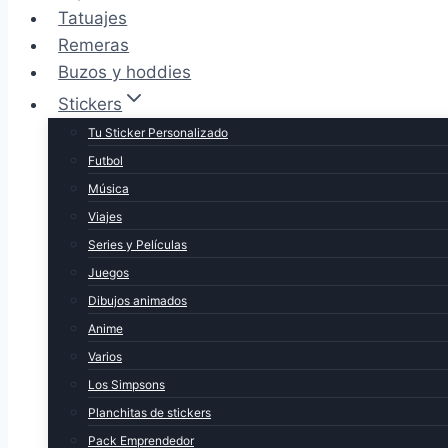
Tatuajes
Remeras
Buzos y hoddies
Stickers
Tu Sticker Personalizado
Futbol
Música
Viajes
Series y Películas
Juegos
Dibujos animados
Anime
Varios
Los Simpsons
Planchitas de stickers
Pack Emprendedor