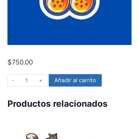
$
750.00
Las
Añadir al carrito
7
esferas
Productos relacionados
cantidad