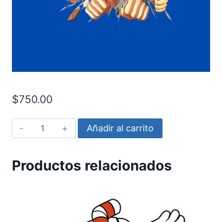
$
750.00
Luffy
Añadir al carrito
pi?
as
Productos relacionados
cantidad