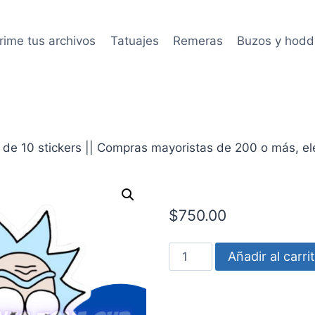
rime tus archivos
Tatuajes
Remeras
Buzos y hodd
de 10 stickers || Compras mayoristas de 200 o más, eleg
$
750.00
Ricky
Añadir al carri
Morty
face
cantidad