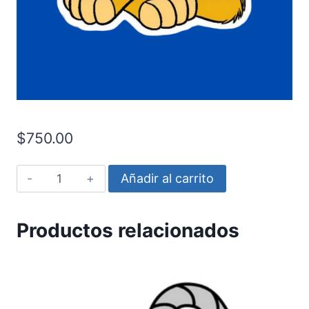
$
750.00
Simba
Añadir al carrito
-
El
Productos relacionados
Rey
Leon
cantidad