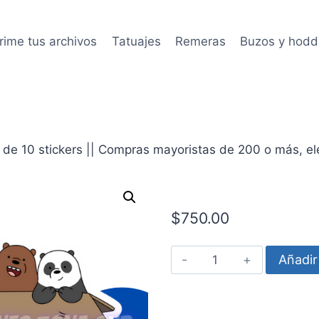
rime tus archivos
Tatuajes
Remeras
Buzos y hodd
de 10 stickers || Compras mayoristas de 200 o más, eleg
$
750.00
We
Añadir 
Bare
Bears
34